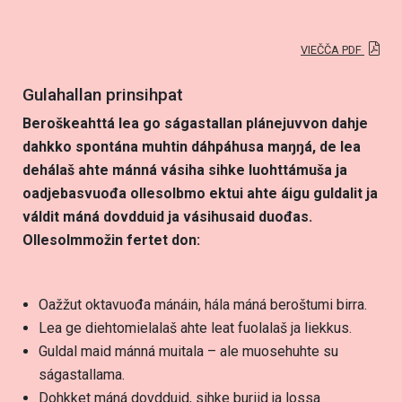
VIEČČA PDF
Gulahallan prinsihpat
Beroškeahttá lea go ságastallan plánejuvvon dahje
dahkko spontána muhtin dáhpáhusa maŋŋá, de lea
dehálaš ahte mánná vásiha sihke luohttámuša ja
oadjebasvuođa ollesolbmo ektui ahte áigu guldalit ja
váldit máná dovdduid ja vásihusaid duođas.
Ollesolmmožin fertet don:
Oažžut oktavuođa mánáin, hála máná beroštumi birra.
Lea ge diehtomielalaš ahte leat fuolalaš ja liekkus.
Guldal maid mánná muitala – ale muosehuhte su
ságastallama.
Dohkket máná dovdduid, sihke buriid ja lossa