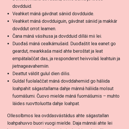
dovdduid.
Veahket máná gávdnat sániid dovdduide.
Veahket máná dovdduiguin, gávdnat sániid ja makkár
dovddut orrot leamen.
Čana máná vásihusa ja dovdduid dillái mii lei.
Duođaš máná cealkámušaid. Duođaštit lea eanet go
geardut, mearkkaša maid ahte beroštat ja leat
empátalaččat das, ja responderet heivvolaš leahtuin ja
jietnageavahemiin.
Deattut váldit gulul dien dilis.
Guldal fuolalaččat máná dovddahemiid go háliida
loahpahit ságastallama dahje mánná háliida molsut
fuomášumi. Čuovo mielde máná fuomášumis – muhto
láides ruovttoluotta dahje loahpat.
Ollesolbmos lea ovddasvástádus ahte ságastallan
loahpahuvvo buori vuogi mielde. Daja mánnái ahte lei