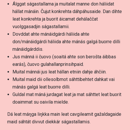
Álggat ságastallama ja muitalat manne don háliidat
hállat mánáin. Čujut konkrehta dáhpáhusaide. Dan dihte
leat konkrehta ja buorit áicamat dehálaččat
vuolggasadjin ságastallamii.
Dovddat ahte mánáidgárdi háliida ahte
don/mánáidgárdi háliida ahte mánás galgá buorre dilli
mánáidgárddis.
Jus mánná ii čuovo (soaitá ahte son berošta áibbas
earás), čuovo gulahallanprinsihpaid.
Muital mánnái jus leat hállan etniin dahje áhčiin.
Muital maid dii ollesolbmot sáhttibehtet dahkat vai
mánás galgá leat buorre dilli.
Guldal mat máná jurdagat leat ja mat sáhttet leat buorit
doaimmat su oaivila mielde.
Dá leat máŋga liŋkka main leat cavgileamit gažaldagaide
maid sáhtát divvut diekkár ságastallamis.