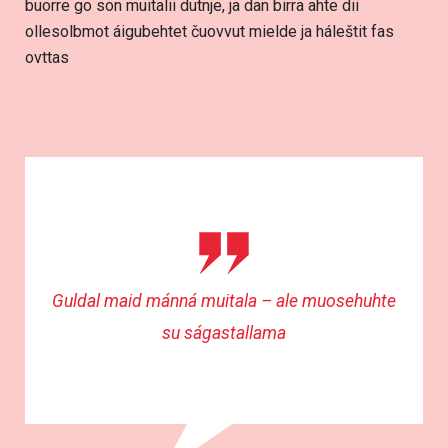
buorre go son muitalii dutnje, ja dan birra ahte dii
ollesolbmot áigubehtet čuovvut mielde ja háleštit fas
ovttas
Guldal maid mánná muitala – ale muosehuhte
su ságastallama