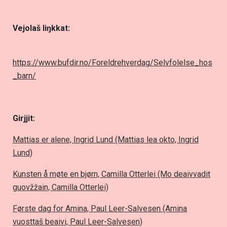
Vejolaš liŋkkat
:
https://www.bufdir.no/Foreldrehverdag/Selvfolelse_hos
_barn/
Girjjit
:
Mattias er alene, Ingrid Lund (Mattias lea okto, Ingrid
Lund)
Kunsten å møte en bjørn, Camilla Otterlei (Mo deaivvadit
guovžžain, Camilla Otterlei)
Første dag for Amina, Paul Leer-Salvesen (Amina
vuosttaš beaivi, Paul Leer-Salvesen)