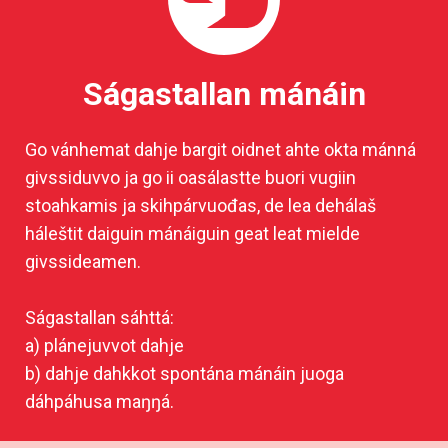
Ságastallan mánáin
Go vánhemat dahje bargit oidnet ahte okta mánná
givssiduvvo ja go ii oasálastte buori vugiin
stoahkamis ja skihpárvuođas, de lea dehálaš
háleštit daiguin mánáiguin geat leat mielde
givssideamen.
Ságastallan sáhttá:
a) plánejuvvot dahje
b) dahje dahkkot spontána mánáin juoga
dáhpáhusa maŋŋá.