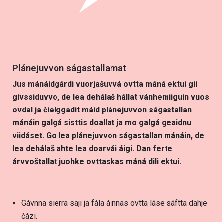
Plánejuvvon ságastallamat
Jus mánáidgárdi vuorjašuvvá ovtta máná ektui gii
givssiduvvo, de lea dehálaš hállat vánhemiiguin vuos
ovdal ja čielggadit máid plánejuvvon ságastallan
mánáin galgá sisttis doallat ja mo galgá geaidnu
viidáset. Go lea plánejuvvon ságastallan mánáin, de
lea dehálaš ahte lea doarvái áigi. Dan ferte
árvvoštallat juohke ovttaskas máná dili ektui.
Gávnna sierra saji ja fála áinnas ovtta láse sáftta dahje
čázi.