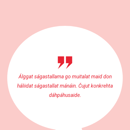
Álggat ságastallama go muitalat maid don
háliidat ságastallat mánáin. Čujut konkrehta
dáhpáhusaide.